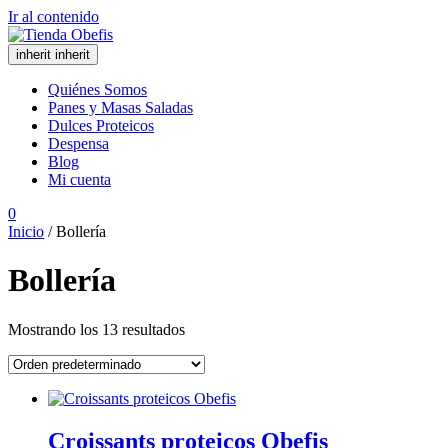
Ir al contenido
inherit
inherit
Quiénes Somos
Panes y Masas Saladas
Dulces Proteicos
Despensa
Blog
Mi cuenta
0
Inicio
/ Bollería
Bollería
Mostrando los 13 resultados
Croissants proteicos Obefis