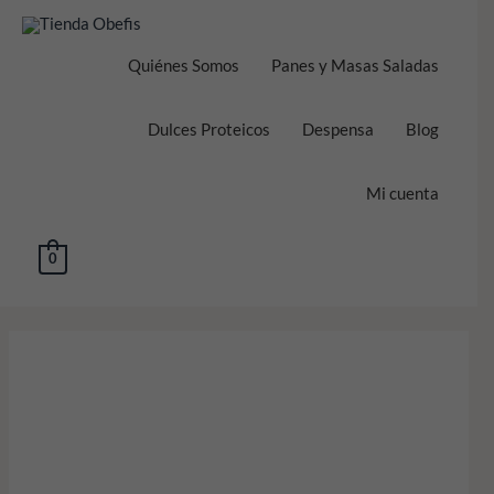
Ir
al
contenido
Quiénes Somos
Panes y Masas Saladas
Dulces Proteicos
Despensa
Blog
Mi cuenta
0
Rolls
de
Canela
proteicas
sin
azúcar