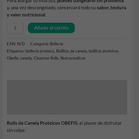
Para alargar su vida útil,
puedes congelarlo sin problema
y, una vez descongelado, conservará todo su
sabor, textura
y valor nutricional
.
Añadir al carrito
EAN:
N/D
Categoría:
Bollería
Etiquetas:
bollería proteica
,
Bollitos de canela
,
bollitos proteicos
Obefis
,
canela
,
Cinamon Rolls
,
Nutraceuticos
Descripción
Información adicional
Información Nutricional
Rolls de Canela Proteicos OBEFIS
: el placer de disfrutar
sin culpa.