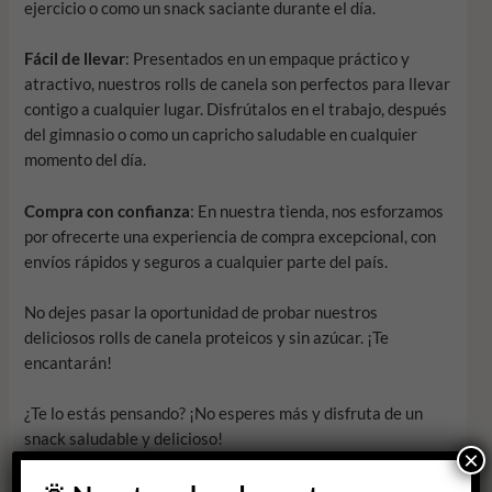
ejercicio o como un snack saciante durante el día.
Fácil de llevar
: Presentados en un empaque práctico y
atractivo, nuestros rolls de canela son perfectos para llevar
contigo a cualquier lugar. Disfrútalos en el trabajo, después
del gimnasio o como un capricho saludable en cualquier
momento del día.
Compra con confianza
: En nuestra tienda, nos esforzamos
por ofrecerte una experiencia de compra excepcional, con
envíos rápidos y seguros a cualquier parte del país.
No dejes pasar la oportunidad de probar nuestros
deliciosos rolls de canela proteicos y sin azúcar. ¡Te
encantarán!
¿Te lo estás pensando? ¡No esperes más y disfruta de un
snack saludable y delicioso!
×