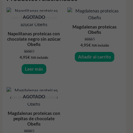
AGOTADO
Magdalenas proteicas
Obefis
Napolitanas proteicas con
chocolate negro sin azúcar
Obefis
Valorado
4,95
€
IVA incluido
con
5.00
de 5
Añadir al carrito
Valorado
4,95
€
IVA incluido
con
5.00
de 5
Leer más
AGOTADO
Magdalenas proteicas con
pepitas de chocolate
Obefis