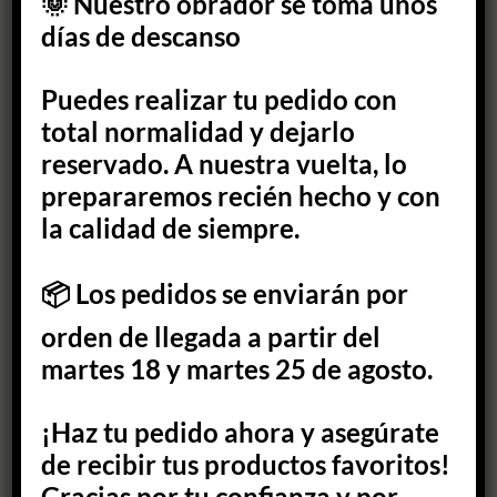
🌞 Nuestro obrador se toma unos
Peso
0,130 kg
días de descanso
Información Nutricional
Puedes realizar tu pedido con
total normalidad y dejarlo
Ingredientes: Harina integral. Harina de avena integral.
Harina de trigo integral. Canela. Agua. Mantequilla.
reservado. A nuestra vuelta, lo
Fructosa extraída de la fruta. Claras. Suero de la leche.
prepararemos recién hecho y con
Gluten. E282. E170.
la calidad de siempre.
Fabricante: R.S. 20.049472/M
📦 Los pedidos se enviarán por
Propiedad intelectual BOCADOSFIT®
orden de llegada a partir del
martes 18 y martes 25 de agosto.
¡Haz tu pedido ahora y asegúrate
También te recomendamos…
de recibir tus productos favoritos!
Gracias por tu confianza y por